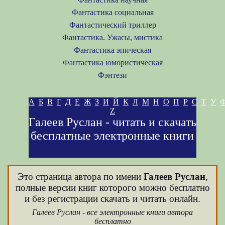
Фантастика социальная
Фантастический триллер
Фантастика. Ужасы, мистика
Фантастика эпическая
Фантастика юмористическая
Фэнтези
А
Б
В
Г
Д
Е
Ж
З
И
Й
К
Л
М
Н
О
П
Р
С
Т
У
Z
Галеев Руслан - читать и скачать
бесплатные электронные книги
Это страница автора по имени
Галеев Руслан
,
полные версии книг которого можно бесплатно
и без регистрации скачать и читать онлайн.
Галеев Руслан - все электронные книги автора
бесплатно