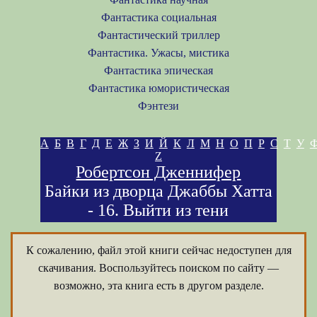
Фантастика социальная
Фантастический триллер
Фантастика. Ужасы, мистика
Фантастика эпическая
Фантастика юмористическая
Фэнтези
А
Б
В
Г
Д
Е
Ж
З
И
Й
К
Л
М
Н
О
П
Р
С
Т
У
Z
Робертсон Дженнифер
Байки из дворца Джаббы Хатта
- 16. Выйти из тени
К сожалению, файл этой книги сейчас недоступен для
скачивания. Воспользуйтесь поиском по сайту —
возможно, эта книга есть в другом разделе.