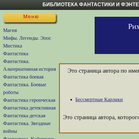
БИБЛИОТЕКА ФАНТАСТИКИ И ФЭНТ
Меню
Рих
Магия
Мифы. Легенды. Эпос
Мистика
Фантастика
Фантастика.
Альтернативная история
Это страница автора по им
Фантастика боевая
Фантастика. Боевые
роботы
Бессмертные Карлики
Фантастика героическая
Фантастика детективная
Фантастика детская
Это страница автора, которог
Фантастика. Звездные
войны
Фантастика. Киберпанк