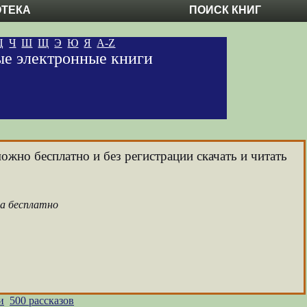
ОТЕКА
ПОИСК КНИГ
Ц
Ч
Ш
Щ
Э
Ю
Я
A-Z
ные электронные книги
ожно бесплатно и без регистрации скачать и читать
ра бесплатно
и
500 рассказов