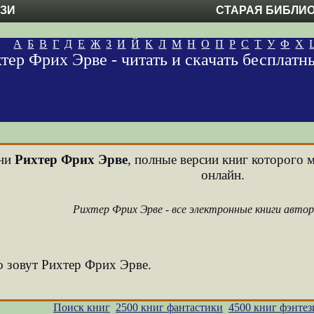
ЕЗИ
СТАРАЯ БИБЛИ
А
Б
В
Г
Д
Е
Ж
З
И
Й
К
Л
М
Н
О
П
Р
С
Т
У
Ф
Х
тер Фрих Эрве - читать и скачать бесплат
ени
Рихтер Фрих Эрве
, полные версии книг которого м
онлайн.
Рихтер Фрих Эрве - все электронные книги авто
о зовут Рихтер Фрих Эрве.
Поиск книг
2500 книг фантастики
4500 книг фэнтез