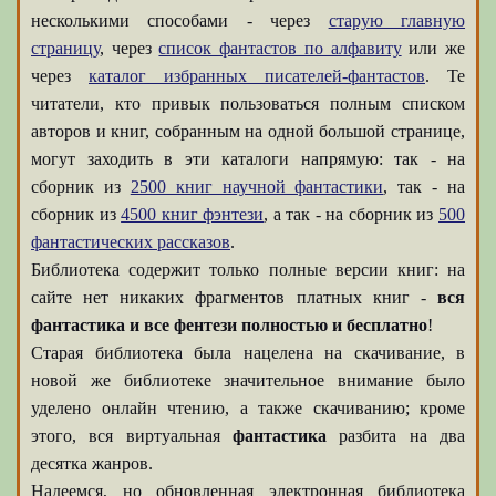
несколькими способами - через
старую главную
страницу
, через
список фантастов по алфавиту
или же
через
каталог избранных писателей-фантастов
. Те
читатели, кто привык пользоваться полным списком
авторов и книг, собранным на одной большой странице,
могут заходить в эти каталоги напрямую: так - на
сборник из
2500 книг научной фантастики
, так - на
сборник из
4500 книг фэнтези
, а так - на сборник из
500
фантастических рассказов
.
Библиотека содержит только полные версии книг: на
сайте нет никаких фрагментов платных книг -
вся
фантастика и все фентези полностью и бесплатно
!
Старая библиотека была нацелена на скачивание, в
новой же библиотеке значительное внимание было
уделено онлайн чтению, а также скачиванию; кроме
этого, вся виртуальная
фантастика
разбита на два
десятка жанров.
Надеемся, но обновленная электронная библиотека