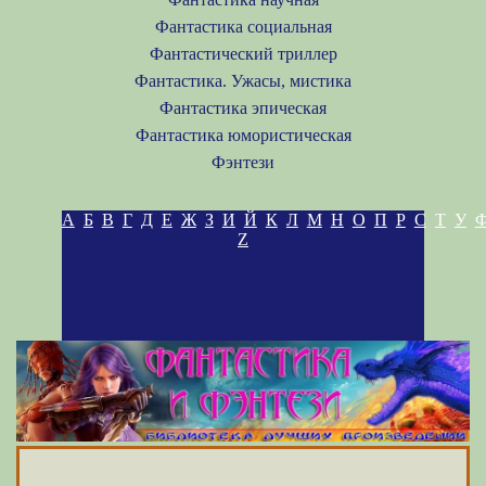
Фантастика социальная
Фантастический триллер
Фантастика. Ужасы, мистика
Фантастика эпическая
Фантастика юмористическая
Фэнтези
А
Б
В
Г
Д
Е
Ж
З
И
Й
К
Л
М
Н
О
П
Р
С
Т
У
Z