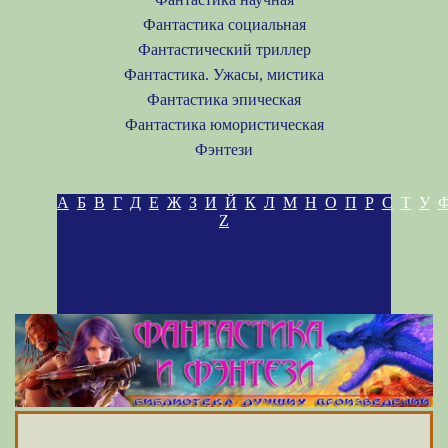
Фантастика социальная
Фантастический триллер
Фантастика. Ужасы, мистика
Фантастика эпическая
Фантастика юмористическая
Фэнтези
А
Б
В
Г
Д
Е
Ж
З
И
Й
К
Л
М
Н
О
П
Р
С
Т
У
Z