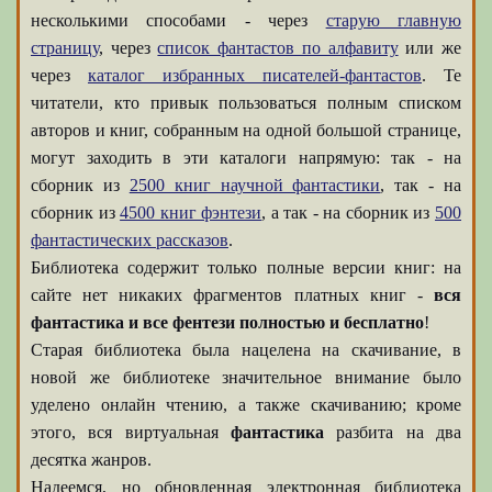
несколькими способами - через
старую главную
страницу
, через
список фантастов по алфавиту
или же
через
каталог избранных писателей-фантастов
. Те
читатели, кто привык пользоваться полным списком
авторов и книг, собранным на одной большой странице,
могут заходить в эти каталоги напрямую: так - на
сборник из
2500 книг научной фантастики
, так - на
сборник из
4500 книг фэнтези
, а так - на сборник из
500
фантастических рассказов
.
Библиотека содержит только полные версии книг: на
сайте нет никаких фрагментов платных книг -
вся
фантастика и все фентези полностью и бесплатно
!
Старая библиотека была нацелена на скачивание, в
новой же библиотеке значительное внимание было
уделено онлайн чтению, а также скачиванию; кроме
этого, вся виртуальная
фантастика
разбита на два
десятка жанров.
Надеемся, но обновленная электронная библиотека