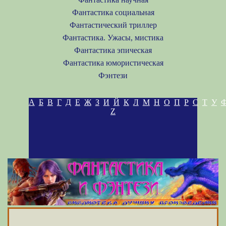
Фантастика социальная
Фантастический триллер
Фантастика. Ужасы, мистика
Фантастика эпическая
Фантастика юмористическая
Фэнтези
А
Б
В
Г
Д
Е
Ж
З
И
Й
К
Л
М
Н
О
П
Р
С
Т
У
Z