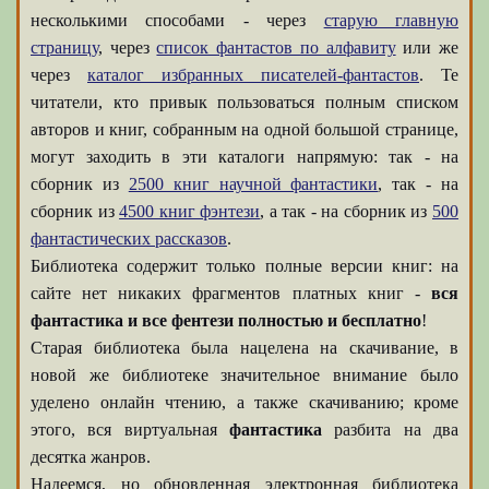
несколькими способами - через
старую главную
страницу
, через
список фантастов по алфавиту
или же
через
каталог избранных писателей-фантастов
. Те
читатели, кто привык пользоваться полным списком
авторов и книг, собранным на одной большой странице,
могут заходить в эти каталоги напрямую: так - на
сборник из
2500 книг научной фантастики
, так - на
сборник из
4500 книг фэнтези
, а так - на сборник из
500
фантастических рассказов
.
Библиотека содержит только полные версии книг: на
сайте нет никаких фрагментов платных книг -
вся
фантастика и все фентези полностью и бесплатно
!
Старая библиотека была нацелена на скачивание, в
новой же библиотеке значительное внимание было
уделено онлайн чтению, а также скачиванию; кроме
этого, вся виртуальная
фантастика
разбита на два
десятка жанров.
Надеемся, но обновленная электронная библиотека