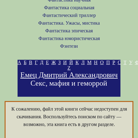
Фантастика социальная
Фантастический триллер
Фантастика. Ужасы, мистика
Фантастика эпическая
Фантастика юмористическая
Фэнтези
А
Б
В
Г
Д
Е
Ж
З
И
Й
К
Л
М
Н
О
П
Р
С
Т
У
Z
Емец Дмитрий Александрович
Секс, мафия и геморрой
К сожалению, файл этой книги сейчас недоступен для
скачивания. Воспользуйтесь поиском по сайту —
возможно, эта книга есть в другом разделе.