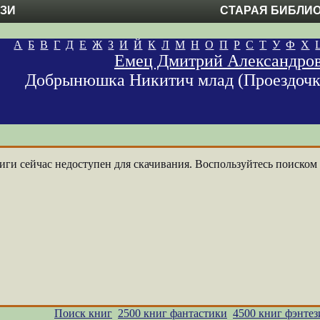
ЕЗИ
СТАРАЯ БИБЛИ
А
Б
В
Г
Д
Е
Ж
З
И
Й
К
Л
М
Н
О
П
Р
С
Т
У
Ф
Х
Емец Дмитрий Александро
Добрынюшка Никитич млад (Проездочка
ги сейчас недоступен для скачивания. Воспользуйтесь поиском п
Поиск книг
2500 книг фантастики
4500 книг фэнтез