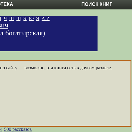
ОТЕКА
ПОИСК КНИГ
Ц
Ч
Ш
Щ
Э
Ю
Я
A-Z
вич
 богатырская)
о сайту — возможно, эта книга есть в другом разделе.
и
500 рассказов