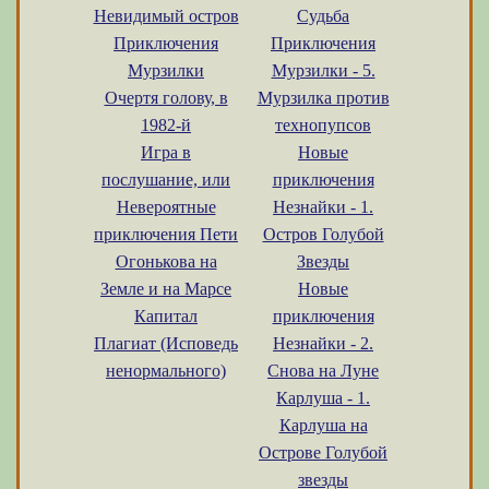
Невидимый остров
Судьба
Приключения
Приключения
Мурзилки
Мурзилки - 5.
Очертя голову, в
Мурзилка против
1982-й
технопупсов
Игра в
Новые
послушание, или
приключения
Невероятные
Незнайки - 1.
приключения Пети
Остров Голубой
Огонькова на
Звезды
Земле и на Марсе
Новые
Капитал
приключения
Плагиат (Исповедь
Незнайки - 2.
ненормального)
Снова на Луне
Карлуша - 1.
Карлуша на
Острове Голубой
звезды