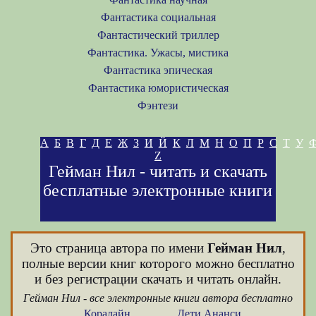
Фантастика социальная
Фантастический триллер
Фантастика. Ужасы, мистика
Фантастика эпическая
Фантастика юмористическая
Фэнтези
А
Б
В
Г
Д
Е
Ж
З
И
Й
К
Л
М
Н
О
П
Р
С
Т
У
Z
Гейман Нил - читать и скачать
бесплатные электронные книги
Это страница автора по имени
Гейман Нил
,
полные версии книг которого можно бесплатно
и без регистрации скачать и читать онлайн.
Гейман Нил - все электронные книги автора бесплатно
Коралайн
Дети Ананси