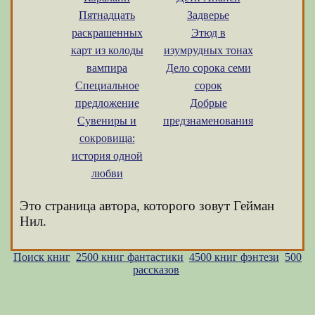
Пятнадцать
Задверье
раскрашенных
Этюд в
карт из колоды
изумрудных тонах
вампира
Дело сорока семи
Специальное
сорок
предложение
Добрые
Сувениры и
предзнаменования
сокровища:
история одной
любви
Это страница автора, которого зовут Гейман
Нил.
Поиск книг
2500 книг фантастики
4500 книг фэнтези
500
рассказов