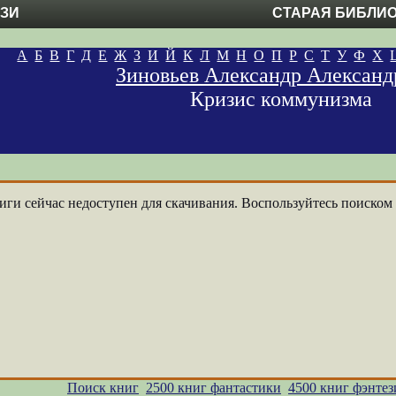
ЕЗИ
СТАРАЯ БИБЛИ
А
Б
В
Г
Д
Е
Ж
З
И
Й
К
Л
М
Н
О
П
Р
С
Т
У
Ф
Х
Зиновьев Александр Александ
Кризис коммунизма
ги сейчас недоступен для скачивания. Воспользуйтесь поиском п
Поиск книг
2500 книг фантастики
4500 книг фэнтез