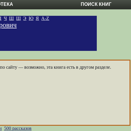
ОТЕКА
ПОИСК КНИГ
Ц
Ч
Ш
Щ
Э
Ю
Я
A-Z
рович
о сайту — возможно, эта книга есть в другом разделе.
и
500 рассказов