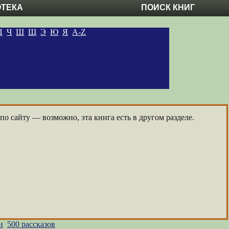
ОТЕКА
ПОИСК КНИГ
Ц
Ч
Ш
Щ
Э
Ю
Я
A-Z
о сайту — возможно, эта книга есть в другом разделе.
и
500 рассказов