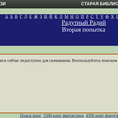
ЕЗИ
СТАРАЯ БИБЛИ
А
Б
В
Г
Д
Е
Ж
З
И
Й
К
Л
М
Н
О
П
Р
С
Т
У
Ф
Х
Радутный Радий
Вторая попытка
ги сейчас недоступен для скачивания. Воспользуйтесь поиском п
Поиск книг
2500 книг фантастики
4500 книг фэнтез