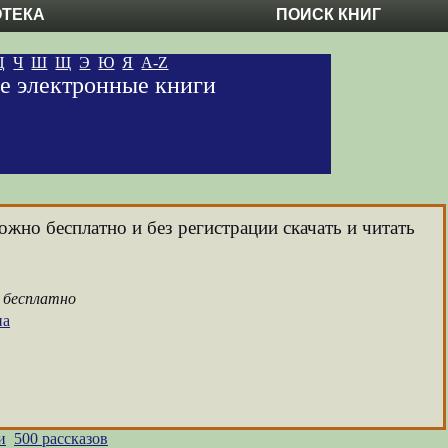
ОТЕКА
ПОИСК КНИГ
Ц
Ч
Ш
Щ
Э
Ю
Я
A-Z
ые электронные книги
ожно бесплатно и без регистрации скачать и читать
а бесплатно
на
и
500 рассказов