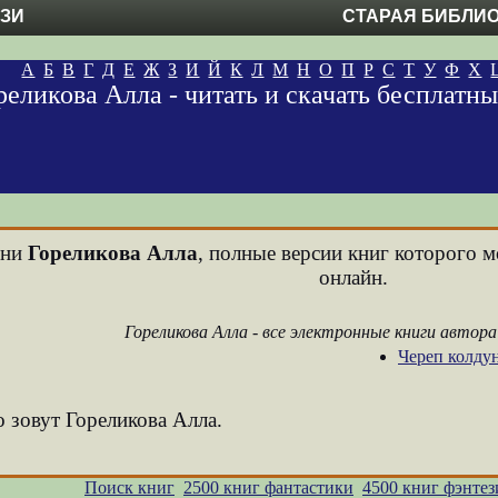
ЕЗИ
СТАРАЯ БИБЛИ
А
Б
В
Г
Д
Е
Ж
З
И
Й
К
Л
М
Н
О
П
Р
С
Т
У
Ф
Х
реликова Алла - читать и скачать бесплатн
ени
Гореликова Алла
, полные версии книг которого м
онлайн.
Гореликова Алла - все электронные книги автор
Череп колду
о зовут Гореликова Алла.
Поиск книг
2500 книг фантастики
4500 книг фэнтез