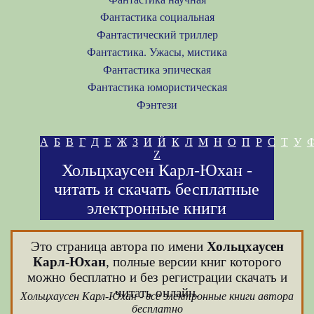
Фантастика социальная
Фантастический триллер
Фантастика. Ужасы, мистика
Фантастика эпическая
Фантастика юмористическая
Фэнтези
А
Б
В
Г
Д
Е
Ж
З
И
Й
К
Л
М
Н
О
П
Р
С
Т
У
Z
Хольцхаусен Карл-Юхан -
читать и скачать бесплатные
электронные книги
Это страница автора по имени
Хольцхаусен
Карл-Юхан
, полные версии книг которого
можно бесплатно и без регистрации скачать и
читать онлайн.
Хольцхаусен Карл-Юхан - все электронные книги автора
бесплатно