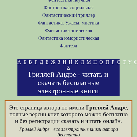
Фантастика социальная
Фантастический триллер
Фантастика. Ужасы, мистика
Фантастика эпическая
Фантастика юмористическая
Фэнтези
А
Б
В
Г
Д
Е
Ж
З
И
Й
К
Л
М
Н
О
П
Р
С
Т
У
Z
Гриллей Андре - читать и
скачать бесплатные
электронные книги
Это страница автора по имени
Гриллей Андре
,
полные версии книг которого можно бесплатно
и без регистрации скачать и читать онлайн.
Гриллей Андре - все электронные книги автора
бесплатно