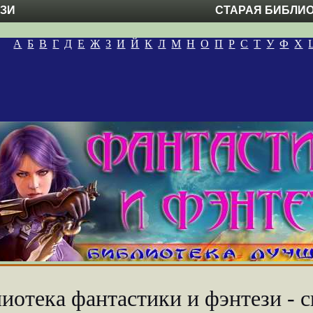
ЕЗИ
СТАРАЯ БИБЛИ
А
Б
В
Г
Д
Е
Ж
З
И
Й
К
Л
М
Н
О
П
Р
С
Т
У
Ф
Х
иотека фантастики и фэнтези - с