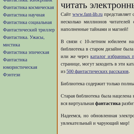
читать электронн
Фантастика космическая
Сайт
www.fant-lib.ru
представляет 
Фантастика научная
несколько миллионов читателей
Фантастика социальная
наполненные тайнами и магией!
Фантастический триллер
Фантастика. Ужасы,
В связи с 10-летним юбилеем на
мистика
библиотека в старом дизайне была
Фантастика эпическая
или же через
каталог избранных п
Фантастика
странице, могут заходить в эти ка
юмористическая
из
500 фантастических рассказов
.
Фэнтези
Библиотека содержит только полны
Старая библиотека была нацелена 
вся виртуальная
фантастика
разбит
Надеемся, но обновленная элект
увлекательный и чарующий мир!