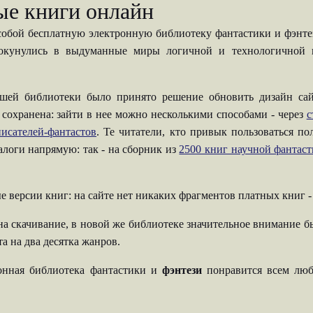
ые книги онлайн
собой бесплатную электронную библиотеку фантастики и фэнтези
 окунулись в выдуманные миры логичной и технологичной н
шей библиотеки было принято решение обновить дизайн сай
 сохранена: зайти в нее можно несколькими способами - через
с
исателей-фантастов
. Те читатели, кто привык пользоваться п
талоги напрямую: так - на сборник из
2500 книг научной фантас
е версии книг: на сайте нет никаких фрагментов платных книг 
на скачивание, в новой же библиотеке значительное внимание б
а на два десятка жанров.
ронная библиотека фантастики и
фэнтези
понравится всем люб