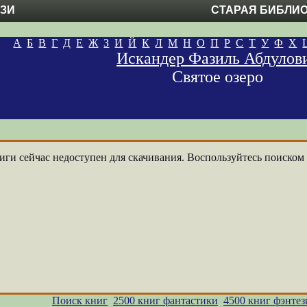
ЕЗИ
СТАРАЯ БИБЛИ
А
Б
В
Г
Д
Е
Ж
З
И
Й
К
Л
М
Н
О
П
Р
С
Т
У
Ф
Х
Искандер Фазиль Абдулов
Святое озеро
ги сейчас недоступен для скачивания. Воспользуйтесь поиском п
Поиск книг
2500 книг фантастики
4500 книг фэнтез