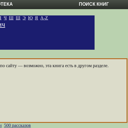
ОТЕКА
ПОИСК КНИГ
Ц
Ч
Ш
Щ
Э
Ю
Я
A-Z
ич
о сайту — возможно, эта книга есть в другом разделе.
и
500 рассказов