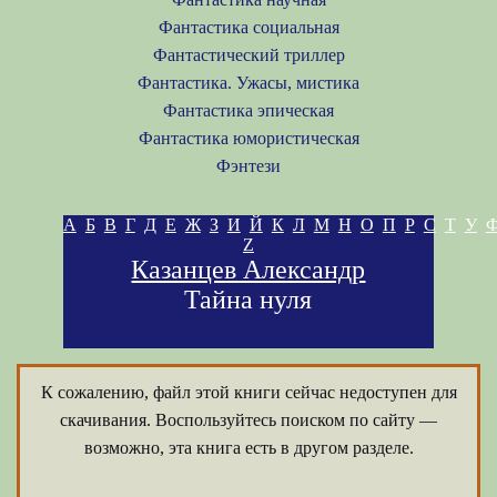
Фантастика социальная
Фантастический триллер
Фантастика. Ужасы, мистика
Фантастика эпическая
Фантастика юмористическая
Фэнтези
А
Б
В
Г
Д
Е
Ж
З
И
Й
К
Л
М
Н
О
П
Р
С
Т
У
Z
Казанцев Александр
Тайна нуля
К сожалению, файл этой книги сейчас недоступен для
скачивания. Воспользуйтесь поиском по сайту —
возможно, эта книга есть в другом разделе.