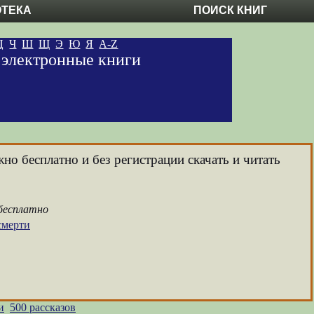
ОТЕКА
ПОИСК КНИГ
Ц
Ч
Ш
Щ
Э
Ю
Я
A-Z
е электронные книги
но бесплатно и без регистрации скачать и читать
 бесплатно
смерти
и
500 рассказов