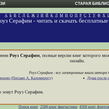
ЕЗИ
СТАРАЯ БИБЛИ
А
Б
В
Г
Д
Е
Ж
З
И
Й
К
Л
М
Н
О
П
Р
С
Т
У
Ф
Х
оуз Серафим - читать и скачать бесплатны
имени
Роуз Серафим
, полные версии книг которого мож
онлайн.
Роуз Серафим - все электронные книги автора
люцию (Письмо А. Каломиросу)
Душа после 
о зовут Роуз Серафим.
Поиск книг
2500 книг фантастики
4500 книг фэнтез