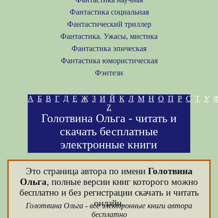
Фантастика социальная
Фантастический триллер
Фантастика. Ужасы, мистика
Фантастика эпическая
Фантастика юмористическая
Фэнтези
А
Б
В
Г
Д
Е
Ж
З
И
Й
К
Л
М
Н
О
П
Р
С
Т
У
Z
Голотвина Ольга - читать и
скачать бесплатные
электронные книги
Это страница автора по имени
Голотвина
Ольга
, полные версии книг которого можно
бесплатно и без регистрации скачать и читать
онлайн.
Голотвина Ольга - все электронные книги автора
бесплатно