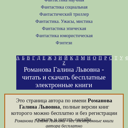
Фантастика социальная
Фантастический триллер
Фантастика. Ужасы, мистика
Фантастика эпическая
Фантастика юмористическая
Фэнтези
А
Б
В
Г
Д
Е
Ж
З
И
Й
К
Л
М
Н
О
П
Р
С
Т
У
Z
Романова Галина Львовна -
читать и скачать бесплатные
электронные книги
Это страница автора по имени
Романова
Галина Львовна
, полные версии книг
которого можно бесплатно и без регистрации
скачать и читать онлайн.
Романова Галина Львовна - все электронные книги
автора бесплатно