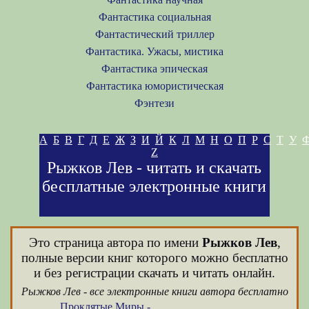
Фантастика социальная
Фантастический триллер
Фантастика. Ужасы, мистика
Фантастика эпическая
Фантастика юмористическая
Фэнтези
А
Б
В
Г
Д
Е
Ж
З
И
Й
К
Л
М
Н
О
П
Р
С
Т
У
Z
Рыжков Лев - читать и скачать
бесплатные электронные книги
Это страница автора по имени
Рыжков Лев
,
полные версии книг которого можно бесплатно
и без регистрации скачать и читать онлайн.
Рыжков Лев - все электронные книги автора бесплатно
Проклятые Миры -