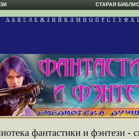
ЕЗИ
СТАРАЯ БИБЛИ
А
Б
В
Г
Д
Е
Ж
З
И
Й
К
Л
М
Н
О
П
Р
С
Т
У
Ф
Х
иотека фантастики и фэнтези - с