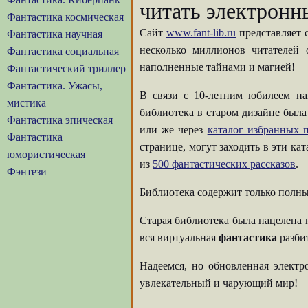
читать электронн
Фантастика космическая
Сайт
www.fant-lib.ru
представляет 
Фантастика научная
несколько миллионов читателей
Фантастика социальная
наполненные тайнами и магией!
Фантастический триллер
Фантастика. Ужасы,
В связи с 10-летним юбилеем на
мистика
библиотека в старом дизайне была
Фантастика эпическая
или же через
каталог избранных п
Фантастика
странице, могут заходить в эти ка
юмористическая
из
500 фантастических рассказов
.
Фэнтези
Библиотека содержит только полны
Старая библиотека была нацелена 
вся виртуальная
фантастика
разбит
Надеемся, но обновленная элект
увлекательный и чарующий мир!