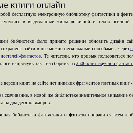
ые книги онлайн
собой бесплатную электронную библиотеку фантастики и фэнтези
 окунулись в выдуманные миры логичной и технологичной н
шей библиотеки было принято решение обновить дизайн сай
 сохранена: зайти в нее можно несколькими способами - через
с
исателей-фантастов
. Те читатели, кто привык пользоваться п
талоги напрямую: так - на сборник из
2500 книг научной фантас
е версии книг: на сайте нет никаких фрагментов платных книг 
на скачивание, в новой же библиотеке значительное внимание б
а на два десятка жанров.
ронная библиотека фантастики и
фэнтези
понравится всем люб