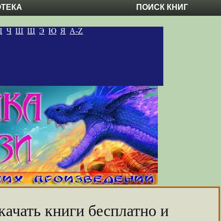
ОТЕКА
ПОИСК КНИГ
Ц
Ч
Ш
Щ
Э
Ю
Я
A-Z
качать книги бесплатно и