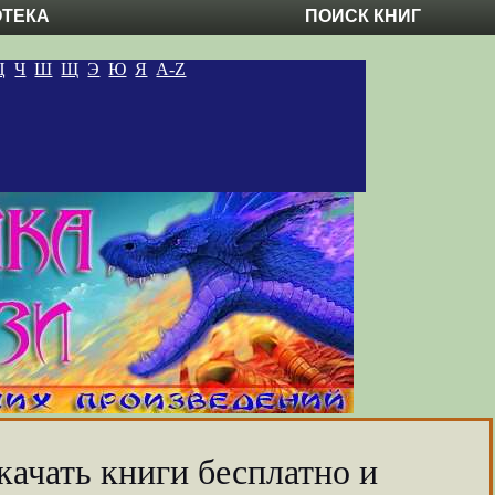
ОТЕКА
ПОИСК КНИГ
Ц
Ч
Ш
Щ
Э
Ю
Я
A-Z
качать книги бесплатно и