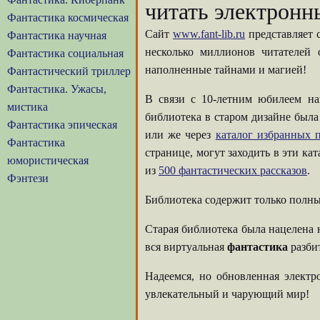
читать электронн
Фантастика космическая
Сайт
www.fant-lib.ru
представляет 
Фантастика научная
несколько миллионов читателей
Фантастика социальная
наполненные тайнами и магией!
Фантастический триллер
Фантастика. Ужасы,
В связи с 10-летним юбилеем на
мистика
библиотека в старом дизайне была
Фантастика эпическая
или же через
каталог избранных п
Фантастика
странице, могут заходить в эти ка
юмористическая
из
500 фантастических рассказов
.
Фэнтези
Библиотека содержит только полны
Старая библиотека была нацелена 
вся виртуальная
фантастика
разбит
Надеемся, но обновленная элект
увлекательный и чарующий мир!