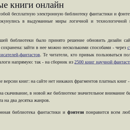
ые книги онлайн
собой бесплатную электронную библиотеку фантастики и фэнтези
 окунулись в выдуманные миры логичной и технологичной н
шей библиотеки было принято решение обновить дизайн сай
 сохранена: зайти в нее можно несколькими способами - через
с
исателей-фантастов
. Те читатели, кто привык пользоваться п
талоги напрямую: так - на сборник из
2500 книг научной фантас
е версии книг: на сайте нет никаких фрагментов платных книг 
на скачивание, в новой же библиотеке значительное внимание б
а на два десятка жанров.
ронная библиотека фантастики и
фэнтези
понравится всем люб