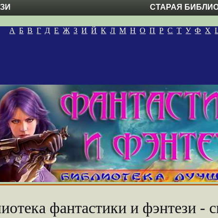
ЕЗИ
СТАРАЯ БИБЛИ
А
Б
В
Г
Д
Е
Ж
З
И
Й
К
Л
М
Н
О
П
Р
С
Т
У
Ф
Х
иотека фантастики и фэнтези - с