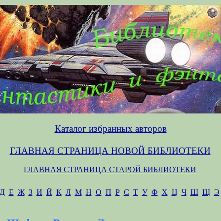
Каталог избранных авторов
ГЛАВНАЯ СТРАНИЦА НОВОЙ БИБЛИОТЕКИ
ГЛАВНАЯ СТРАНИЦА СТАРОЙ БИБЛИОТЕКИ
Д
Е
Ж
З
И
Й
К
Л
М
Н
О
П
Р
С
Т
У
Ф
Х
Ц
Ч
Ш
Щ
Э