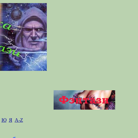
Ю
Я
A-Z