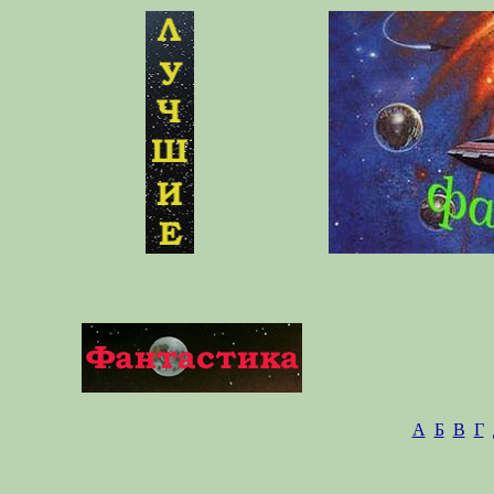
А
Б
В
Г