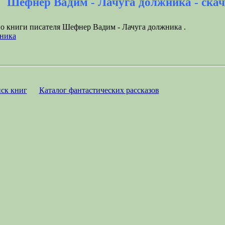
Шефнер Вадим - Лачуга должника - скач
но книги писателя Шефнер Вадим - Лачуга должника .
жника
ск книг
Каталог фантастических рассказов